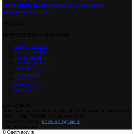
PlayStation 4: модельный ряд консоли,
актуальные цены
09.03.2021
ПОПУЛЯРНЫЕ КАТЕГОРИИ
Без рубрики
686
Интересное
562
Психология
485
Полезно знать
212
Знания
164
Новости
119
Красота
93
Дом и быт
71
Здоровье
59
Дон Корлеоне
Развлекательный сайт с интересными статьями абсолютно на
разные темы. Читайте с удовольствием!
Свяжитесь с нами:
mavit_mail@mail.ru
Следуйте за нами
© Onetrystory.ru