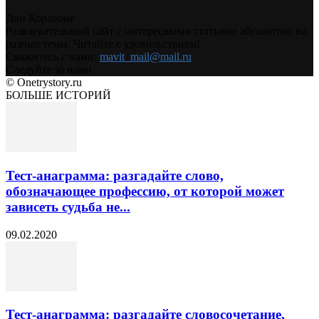
Дон Корлеоне
Развлекательный сайт с интересными статьями абсолютно на
разные темы. Читайте с удовольствием!
Свяжитесь с нами:
mavit_mail@mail.ru
Следуйте за нами
© Onetrystory.ru
БОЛЬШЕ ИСТОРИЙ
Тест-анаграмма: разгадайте слово,
обозначающее профессию, от которой может
зависеть судьба не...
09.02.2020
Тест-анаграмма: разгадайте словосочетание,