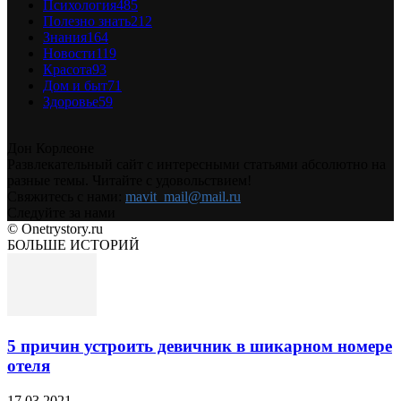
Психология
485
Полезно знать
212
Знания
164
Новости
119
Красота
93
Дом и быт
71
Здоровье
59
Дон Корлеоне
Развлекательный сайт с интересными статьями абсолютно на
разные темы. Читайте с удовольствием!
Свяжитесь с нами:
mavit_mail@mail.ru
Следуйте за нами
© Onetrystory.ru
БОЛЬШЕ ИСТОРИЙ
5 причин устроить девичник в шикарном номере
отеля
17.03.2021