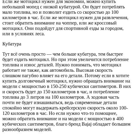
Если же мотоцикл нужен для экономии, можно купить
небольшой мопед с низкой кубатурой. Он будет потреблять
мало топлива, но и позволит ездить со скоростью до 100
километров в час. Если же мотоцикл нужен для развлечения,
стоит обратить внимание на чоппер, или же кроссовый
мотоцикл. Они подойдут для спортивной езды за городом,
или в условиях леса.
Кубатура
Тут всё очень просто — чем больше кубатура, тем быстрее
будет ездить мотоцикл. Но при этом увеличится потребление
топлива и износ деталей. Нужно понимать, что мотоцикл
работает не также, как автомобиль. Высокая скорость
слишком пагубно влияет на его детали. Потому если в хотите
купить долговечный мотоцикл, нужно обращать внимание на
модели с мощностью в 150-250 кубически сантиметров. В них
и скорость будет до 150 километров в час, и потребление
топлива до 3 литров на 100 километров. А ходовая часть
почти не будет изнашиваться, ведь современные детали
спокойно могут выдержать крейсерскую скорость около 100-
120 километров в час. Но если нужно что-то помощнее,
можно обратить внимание и на модели с мощностью в 400
кубических сантиметров, благо бренд Bajaj обладает большим
разнообразием моделей.