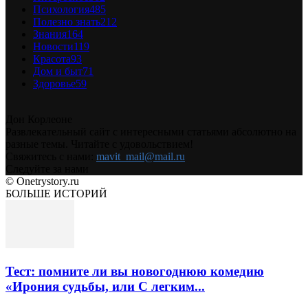
Психология
485
Полезно знать
212
Знания
164
Новости
119
Красота
93
Дом и быт
71
Здоровье
59
Дон Корлеоне
Развлекательный сайт с интересными статьями абсолютно на
разные темы. Читайте с удовольствием!
Свяжитесь с нами:
mavit_mail@mail.ru
Следуйте за нами
© Onetrystory.ru
БОЛЬШЕ ИСТОРИЙ
Тест: помните ли вы новогоднюю комедию
«Ирония судьбы, или С легким...