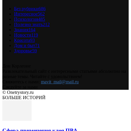
Без рубрики
686
Интересное
562
Психология
485
Полезно знать
212
Знания
164
Новости
119
Красота
93
Дом и быт
71
Здоровье
59
Дон Корлеоне
Развлекательный сайт с интересными статьями абсолютно на
разные темы. Читайте с удовольствием!
Свяжитесь с нами:
mavit_mail@mail.ru
Следуйте за нами
© Onetrystory.ru
БОЛЬШЕ ИСТОРИЙ
Сфера применения клея ПВА