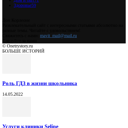
Дом и быт
71
Здоровье
59
Дон Корлеоне
Развлекательный сайт с интересными статьями абсолютно на
разные темы. Читайте с удовольствием!
Свяжитесь с нами:
mavit_mail@mail.ru
Следуйте за нами
© Onetrystory.ru
БОЛЬШЕ ИСТОРИЙ
Роль ГДЗ в жизни школьника
14.05.2022
Услуги клиники Seline