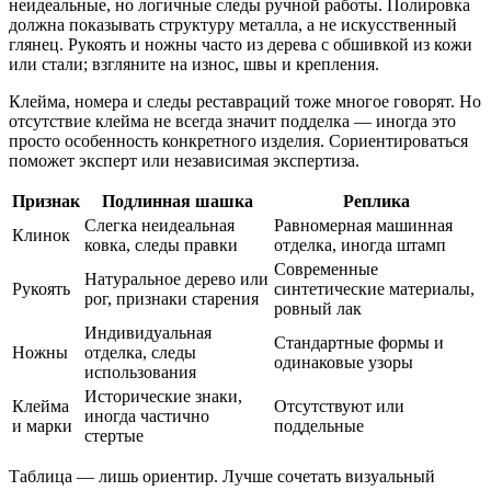
неидеальные, но логичные следы ручной работы. Полировка
должна показывать структуру металла, а не искусственный
глянец. Рукоять и ножны часто из дерева с обшивкой из кожи
или стали; взгляните на износ, швы и крепления.
Клейма, номера и следы реставраций тоже многое говорят. Но
отсутствие клейма не всегда значит подделка — иногда это
просто особенность конкретного изделия. Сориентироваться
поможет эксперт или независимая экспертиза.
Признак
Подлинная шашка
Реплика
Слегка неидеальная
Равномерная машинная
Клинок
ковка, следы правки
отделка, иногда штамп
Современные
Натуральное дерево или
Рукоять
синтетические материалы,
рог, признаки старения
ровный лак
Индивидуальная
Стандартные формы и
Ножны
отделка, следы
одинаковые узоры
использования
Исторические знаки,
Клейма
Отсутствуют или
иногда частично
и марки
поддельные
стертые
Таблица — лишь ориентир. Лучше сочетать визуальный