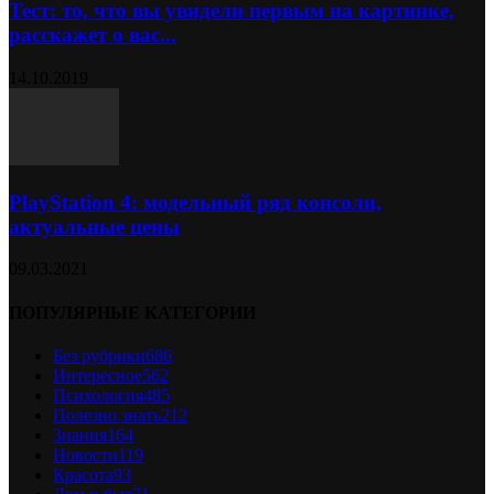
Тест: то, что вы увидели первым на картинке,
расскажет о вас...
14.10.2019
PlayStation 4: модельный ряд консоли,
актуальные цены
09.03.2021
ПОПУЛЯРНЫЕ КАТЕГОРИИ
Без рубрики
686
Интересное
562
Психология
485
Полезно знать
212
Знания
164
Новости
119
Красота
93