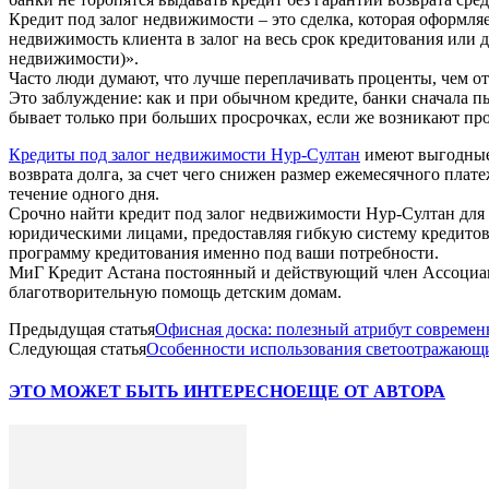
Кредит под залог недвижимости – это сделка, которая оформляе
недвижимость клиента в залог на весь срок кредитования или д
недвижимости)».
Часто люди думают, что лучше переплачивать проценты, чем отда
Это заблуждение: как и при обычном кредите, банки сначала пы
бывает только при больших просрочках, если же возникают про
Кредиты под залог недвижимости Нур-Султан
имеют выгодные 
возврата долга, за счет чего снижен размер ежемесячного плат
течение одного дня.
Срочно найти кредит под залог недвижимости Нур-Султан для 
юридическими лицами, предоставляя гибкую систему кредитов
программу кредитования именно под ваши потребности.
МиГ Кредит Астана постоянный и действующий член Ассоциац
благотворительную помощь детским домам.
Предыдущая статья
Офисная доска: полезный атрибут совреме
Следующая статья
Особенности использования светоотражающ
ЭТО МОЖЕТ БЫТЬ ИНТЕРЕСНО
ЕЩЕ ОТ АВТОРА