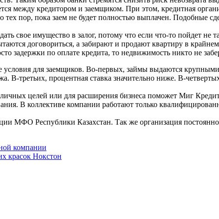
тся между кредитором и заемщиком. При этом, кредитная организ
о тех пор, пока заем не будет полностью выплачен.
Подобные сде
ть свое имущество в залог, потому что если что-то пойдет не так
таются договориться, а забирают и продают квартиру в крайнем 
сто задержки по оплате кредита, то недвижимость никто не забер
условия для заемщиков. Во-первых, займы выдаются крупными
ежа. В-третьих, процентная ставка значительно ниже. В-четверты
личных целей или для расширения бизнеса поможет Миг Кредит А
ания. В коллективе компании работают только квалифицирован
ии МФО Республики Казахстан. Так же организация постоянно 
нной компании
их красок Нокстон