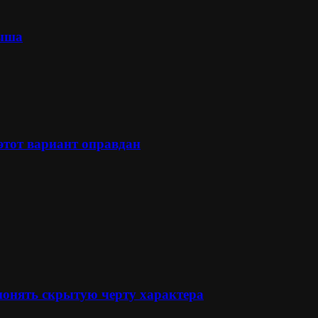
лыша
 этот вариант оправдан
понять скрытую черту характера