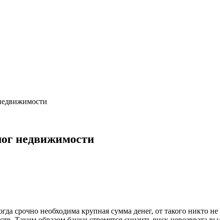
 недвижимости
лог недвижимости
гда срочно необходима крупная сумма денег, от такого никто н
дств. Таким образом банки стремятся снизить риск невозврата в