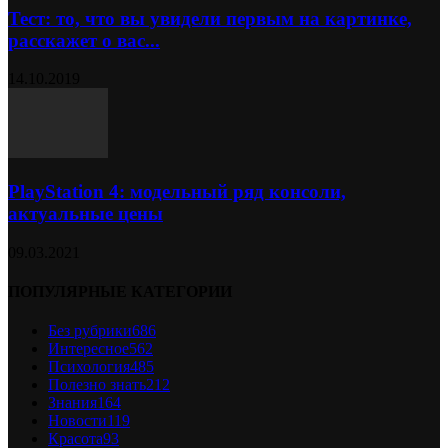
Тест: то, что вы увидели первым на картинке,
расскажет о вас...
14.10.2019
PlayStation 4: модельный ряд консоли,
актуальные цены
09.03.2021
ПОПУЛЯРНЫЕ КАТЕГОРИИ
Без рубрики
686
Интересное
562
Психология
485
Полезно знать
212
Знания
164
Новости
119
Красота
93