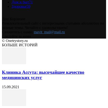
Дом и быт
71
Здоровье
59
Дон Корлеоне
Развлекательный сайт с интересными статьями абсолютно на
разные темы. Читайте с удовольствием!
Свяжитесь с нами:
mavit_mail@mail.ru
Следуйте за нами
© Onetrystory.ru
БОЛЬШЕ ИСТОРИЙ
Клиника Ассута: высочайшее качество
медицинских услуг
15.09.2021