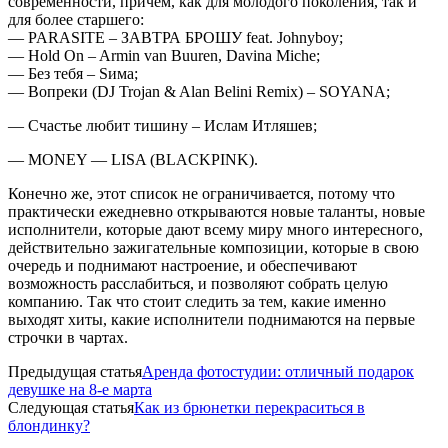
современности, причем, как для молодого поколения, так и
для более старшего:
— PARASITE – ЗАВТРА БРОШУ feat. Johnyboy;
— Hold On – Armin van Buuren, Davina Miche;
— Без тебя – Sима;
— Вопреки (DJ Trojan & Alan Belini Remix) – SOYANA;
— Счастье любит тишину – Ислам Итляшев;
— MONEY — LISA (BLACKPINK).
Конечно же, этот список не ограничивается, потому что
практически ежедневно открываются новые таланты, новые
исполнители, которые дают всему миру много интересного,
действительно зажигательные композиции, которые в свою
очередь и поднимают настроение, и обеспечивают
возможность расслабиться, и позволяют собрать целую
компанию. Так что стоит следить за тем, какие именно
выходят хиты, какие исполнители поднимаются на первые
строчки в чартах.
Предыдущая статья
Аренда фотостудии: отличный подарок
девушке на 8-е марта
Следующая статья
Как из брюнетки перекраситься в
блондинку?