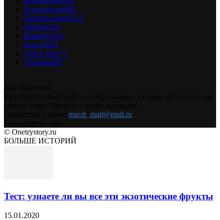
Интересное
562
Психология
485
Полезно знать
212
Знания
164
Новости
119
Красота
93
Дом и быт
71
Здоровье
59
Дон Корлеоне
Развлекательный сайт с интересными статьями абсолютно на
разные темы. Читайте с удовольствием!
Свяжитесь с нами:
mavit_mail@mail.ru
Следуйте за нами
© Onetrystory.ru
БОЛЬШЕ ИСТОРИЙ
Тест: узнаете ли вы все эти экзотические фрукты
15.01.2020