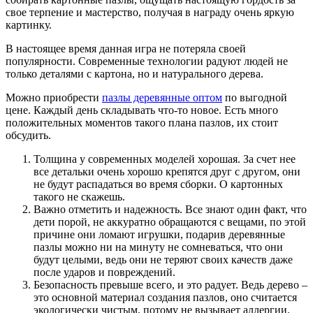
свое терпение и мастерство, получая в награду очень яркую
картинку.
В настоящее время данная игра не потеряла своей
популярности. Современные технологии радуют людей не
только деталями с картона, но и натурального дерева.
Можно приобрести
пазлы деревянные оптом
по выгодной
цене. Каждый день складывать что-то новое. Есть много
положительных моментов такого плана пазлов, их стоит
обсудить.
Толщина у современных моделей хорошая. За счет нее
все детальки очень хорошо крепятся друг с другом, они
не будут распадаться во время сборки. О картонных
такого не скажешь.
Важно отметить и надежность. Все знают один факт, что
дети порой, не аккуратно обращаются с вещами, по этой
причине они ломают игрушки, подарив деревянные
пазлы можно ни на минуту не сомневаться, что они
будут целыми, ведь они не теряют своих качеств даже
после ударов и повреждений.
Безопасность превыше всего, и это радует. Ведь дерево –
это основной материал создания пазлов, оно считается
экологически чистым, потому не вызывает аллергии.