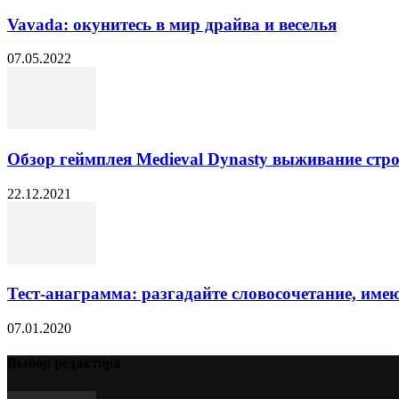
Vavada: окунитесь в мир драйва и веселья
07.05.2022
Обзор геймплея Medieval Dynasty выживание стро
22.12.2021
Тест-анаграмма: разгадайте словосочетание, им
07.01.2020
Выбор редактора