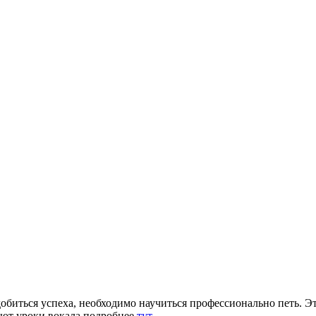
добиться успеха, необходимо научиться профессионально петь. 
дают уроки вокала подробнее
тут
.