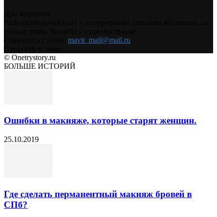
Дон Корлеоне
Развлекательный сайт с интересными статьями абсолютно на
разные темы. Читайте с удовольствием!
Свяжитесь с нами:
mavit_mail@mail.ru
Следуйте за нами
© Onetrystory.ru
БОЛЬШЕ ИСТОРИЙ
Ошибки в макияже, которые старят женщин.
25.10.2019
Где сделать перманентный макияж бровей в
СПб?