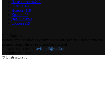
Полезно знать
212
Знания
164
Новости
119
Красота
93
Дом и быт
71
Здоровье
59
Дон Корлеоне
Развлекательный сайт с интересными статьями абсолютно на
разные темы. Читайте с удовольствием!
Свяжитесь с нами:
mavit_mail@mail.ru
Следуйте за нами
© Onetrystory.ru