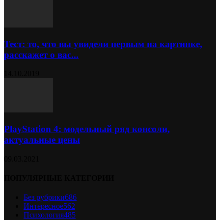
Тест: то, что вы увидели первым на картинке,
расскажет о вас...
14.10.2019
PlayStation 4: модельный ряд консоли,
актуальные цены
09.03.2021
ПОПУЛЯРНЫЕ КАТЕГОРИИ
Без рубрики
686
Интересное
562
Психология
485