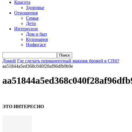
Красота
Здоровье
Отношения
Семья
Дети
Интересное
Дом и быт
Кулинария
Нифигасе
Домой
Где сделать перманентный макияж бровей в СПб?
aa51844a5ed368c040f28af96dfb9b9e
aa51844a5ed368c040f28af96dfb
ЭТО ИНТЕРЕСНО