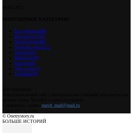
09.03.2021
ПОПУЛЯРНЫЕ КАТЕГОРИИ
Без рубрики
686
Интересное
562
Психология
485
Полезно знать
212
Знания
164
Новости
119
Красота
93
Дом и быт
71
Здоровье
59
Дон Корлеоне
Развлекательный сайт с интересными статьями абсолютно на
разные темы. Читайте с удовольствием!
Свяжитесь с нами:
mavit_mail@mail.ru
Следуйте за нами
© Onetrystory.ru
БОЛЬШЕ ИСТОРИЙ