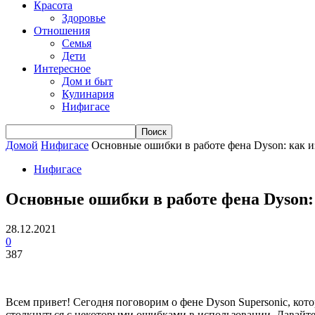
Красота
Здоровье
Отношения
Семья
Дети
Интересное
Дом и быт
Кулинария
Нифигасе
Домой
Нифигасе
Основные ошибки в работе фена Dyson: как из
Нифигасе
Основные ошибки в работе фена Dyson:
28.12.2021
0
387
Всем привет! Сегодня поговорим о фене Dyson Supersonic, кот
столкнуться с некоторыми ошибками в использовании. Давайте