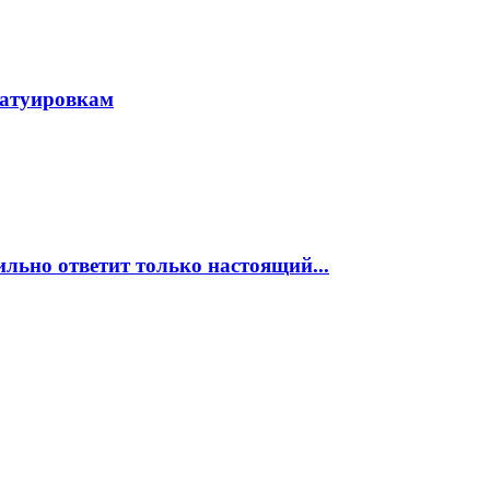
 татуировкам
ильно ответит только настоящий...