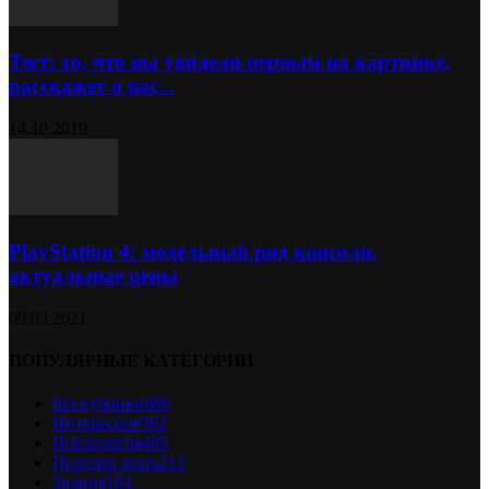
Тест: то, что вы увидели первым на картинке,
расскажет о вас...
14.10.2019
PlayStation 4: модельный ряд консоли,
актуальные цены
09.03.2021
ПОПУЛЯРНЫЕ КАТЕГОРИИ
Без рубрики
686
Интересное
562
Психология
485
Полезно знать
212
Знания
164