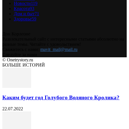
Новости
119
Красота
93
Дом и быт
71
Здоровье
59
Дон Корлеоне
Развлекательный сайт с интересными статьями абсолютно на
разные темы. Читайте с удовольствием!
Свяжитесь с нами:
mavit_mail@mail.ru
Следуйте за нами
© Onetrystory.ru
БОЛЬШЕ ИСТОРИЙ
Каким будет год Голубого Водяного Кролика?
22.07.2022