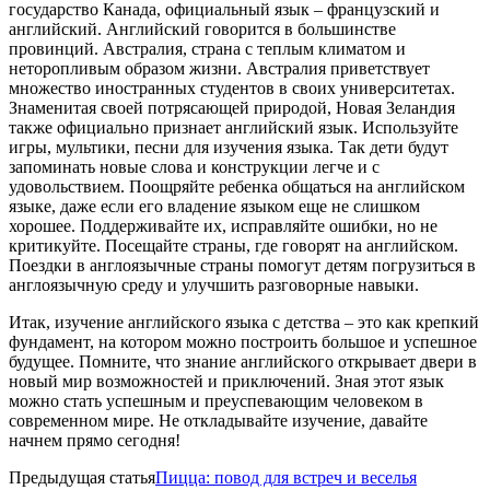
государство Канада, официальный язык – французский и
английский. Английский говорится в большинстве
провинций. Австралия, страна с теплым климатом и
неторопливым образом жизни. Австралия приветствует
множество иностранных студентов в своих университетах.
Знаменитая своей потрясающей природой, Новая Зеландия
также официально признает английский язык. Используйте
игры, мультики, песни для изучения языка. Так дети будут
запоминать новые слова и конструкции легче и с
удовольствием. Поощряйте ребенка общаться на английском
языке, даже если его владение языком еще не слишком
хорошее. Поддерживайте их, исправляйте ошибки, но не
критикуйте. Посещайте страны, где говорят на английском.
Поездки в англоязычные страны помогут детям погрузиться в
англоязычную среду и улучшить разговорные навыки.
Итак, изучение английского языка с детства – это как крепкий
фундамент, на котором можно построить большое и успешное
будущее. Помните, что знание английского открывает двери в
новый мир возможностей и приключений. Зная этот язык
можно стать успешным и преуспевающим человеком в
современном мире. Не откладывайте изучение, давайте
начнем прямо сегодня!
Предыдущая статья
Пицца: повод для встреч и веселья