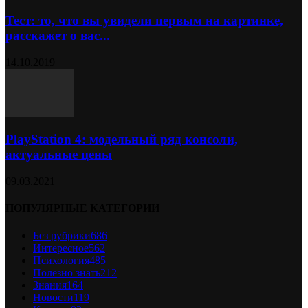
Тест: то, что вы увидели первым на картинке,
расскажет о вас...
14.10.2019
PlayStation 4: модельный ряд консоли,
актуальные цены
09.03.2021
ПОПУЛЯРНЫЕ КАТЕГОРИИ
Без рубрики
686
Интересное
562
Психология
485
Полезно знать
212
Знания
164
Новости
119