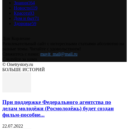
Знания
164
Новости
119
Красота
93
Дом и быт
71
Здоровье
59
Дон Корлеоне
Развлекательный сайт с интересными статьями абсолютно на
разные темы. Читайте с удовольствием!
Свяжитесь с нами:
mavit_mail@mail.ru
Следуйте за нами
© Onetrystory.ru
БОЛЬШЕ ИСТОРИЙ
При поддержке Федерального агентства по
делам молодёжи (Росмолодёжь) будет создан
фильм-пособие...
22.07.2022