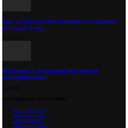
Тест: то, что вы увидели первым на картинке,
расскажет о вас...
14.10.2019
PlayStation 4: модельный ряд консоли,
актуальные цены
09.03.2021
ПОПУЛЯРНЫЕ КАТЕГОРИИ
Без рубрики
686
Интересное
562
Психология
485
Полезно знать
212