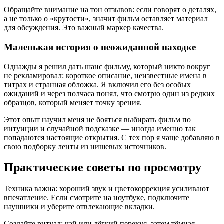
Обращайте внимание на тон отзывов: если говорят о деталях,
а не только о «крутости», значит фильм оставляет материал
для обсуждения. Это важный маркер качества.
Маленькая история о неожиданной находке
Однажды я решил дать шанс фильму, который никто вокруг
не рекламировал: короткое описание, неизвестные имена в
титрах и странная обложка. Я включил его без особых
ожиданий и через полчаса понял, что смотрю один из редких
образцов, который меняет точку зрения.
Этот опыт научил меня не бояться выбирать фильм по
интуиции и случайной подсказке — иногда именно так
попадаются настоящие открытия. С тех пор я чаще добавляю в
свою подборку ленты из нишевых источников.
Практические советы по просмотру
Техника важна: хороший звук и цветокоррекция усиливают
впечатление. Если смотрите на ноутбуке, подключите
наушники и уберите отвлекающие вкладки.
Создайте ритуал: чай или лёгкий перекус, затем тёмная