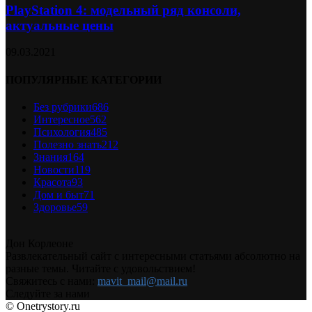
PlayStation 4: модельный ряд консоли,
актуальные цены
09.03.2021
ПОПУЛЯРНЫЕ КАТЕГОРИИ
Без рубрики
686
Интересное
562
Психология
485
Полезно знать
212
Знания
164
Новости
119
Красота
93
Дом и быт
71
Здоровье
59
Дон Корлеоне
Развлекательный сайт с интересными статьями абсолютно на
разные темы. Читайте с удовольствием!
Свяжитесь с нами:
mavit_mail@mail.ru
Следуйте за нами
© Onetrystory.ru