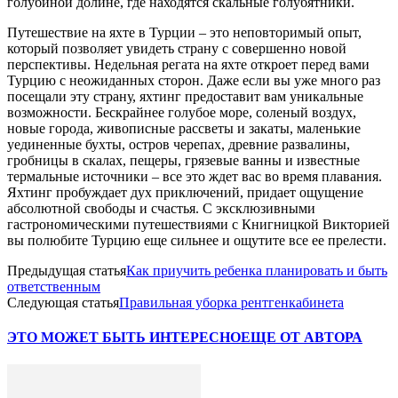
голубиной долине, где находятся скальные голубятники.
Путешествие на яхте в Турции – это неповторимый опыт,
который позволяет увидеть страну с совершенно новой
перспективы. Недельная регата на яхте откроет перед вами
Турцию с неожиданных сторон. Даже если вы уже много раз
посещали эту страну, яхтинг предоставит вам уникальные
возможности. Бескрайнее голубое море, соленый воздух,
новые города, живописные рассветы и закаты, маленькие
уединенные бухты, остров черепах, древние развалины,
гробницы в скалах, пещеры, грязевые ванны и известные
термальные источники – все это ждет вас во время плавания.
Яхтинг пробуждает дух приключений, придает ощущение
абсолютной свободы и счастья. С эксклюзивными
гастрономическими путешествиями с Книгницкой Викторией
вы полюбите Турцию еще сильнее и ощутите все ее прелести.
Предыдущая статья
Как приучить ребенка планировать и быть
ответственным
Следующая статья
Правильная уборка рентгенкабинета
ЭТО МОЖЕТ БЫТЬ ИНТЕРЕСНО
ЕЩЕ ОТ АВТОРА