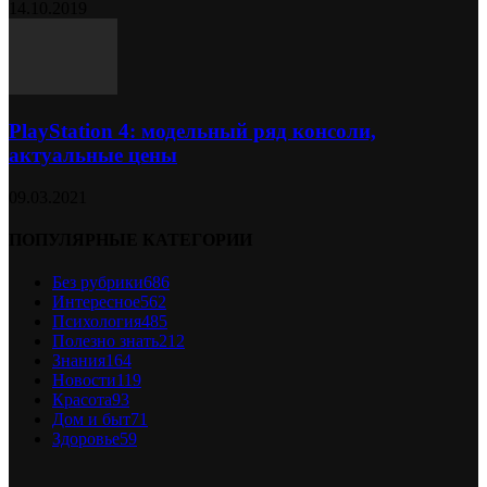
14.10.2019
PlayStation 4: модельный ряд консоли,
актуальные цены
09.03.2021
ПОПУЛЯРНЫЕ КАТЕГОРИИ
Без рубрики
686
Интересное
562
Психология
485
Полезно знать
212
Знания
164
Новости
119
Красота
93
Дом и быт
71
Здоровье
59