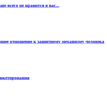
е всего не нравится в вас...
еющее отношение к защитному механизму человека
тикетирования