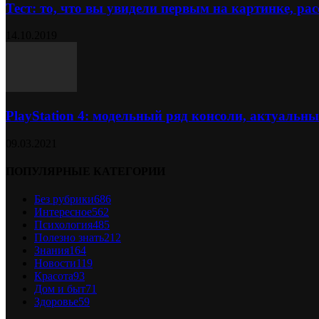
Тест: то, что вы увидели первым на картинке, расс
14.10.2019
PlayStation 4: модельный ряд консоли, актуальн
09.03.2021
ПОПУЛЯРНЫЕ КАТЕГОРИИ
Без рубрики
686
Интересное
562
Психология
485
Полезно знать
212
Знания
164
Новости
119
Красота
93
Дом и быт
71
Здоровье
59