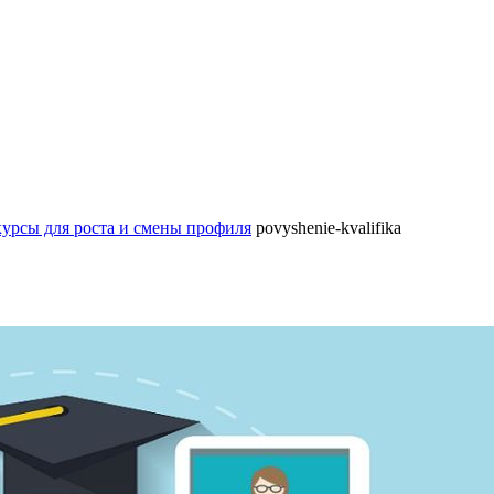
курсы для роста и смены профиля
povyshenie-kvalifika