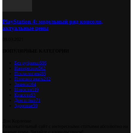
PlayStation 4: модельный ряд консоли,
актуальные цены
09.03.2021
ПОПУЛЯРНЫЕ КАТЕГОРИИ
Без рубрики
686
Интересное
562
Психология
485
Полезно знать
212
Знания
164
Новости
119
Красота
93
Дом и быт
71
Здоровье
59
Дон Корлеоне
Развлекательный сайт с интересными статьями абсолютно на
разные темы. Читайте с удовольствием!