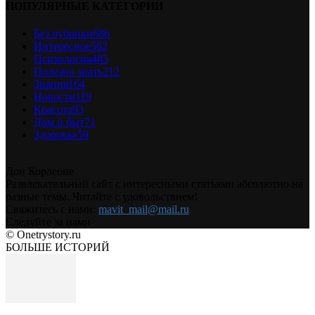
ПОПУЛЯРНЫЕ КАТЕГОРИИ
Без рубрики
686
Интересное
562
Психология
485
Полезно знать
212
Знания
164
Новости
119
Красота
93
Дом и быт
71
Здоровье
59
Дон Корлеоне
Развлекательный сайт с интересными статьями абсолютно на
разные темы. Читайте с удовольствием!
Свяжитесь с нами:
mavit_mail@mail.ru
Следуйте за нами
© Onetrystory.ru
БОЛЬШЕ ИСТОРИЙ