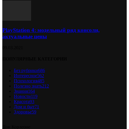
PlayStation 4: модельный ряд консоли,
актуальные цены
09.03.2021
ПОПУЛЯРНЫЕ КАТЕГОРИИ
Без рубрики
686
Интересное
562
Психология
485
Полезно знать
212
Знания
164
Новости
119
Красота
93
Дом и быт
71
Здоровье
59
Дон Корлеоне