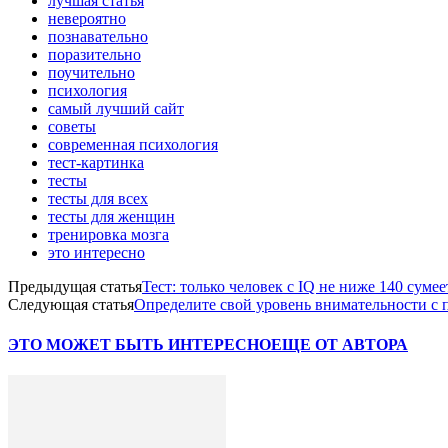
лучшая статья
невероятно
познавательно
поразительно
поучительно
психология
самый лучший сайт
советы
современная психология
тест-картинка
тесты
тесты для всех
тесты для женщин
тренировка мозга
это интересно
Предыдущая статья
Тест: только человек с IQ не ниже 140 суме
Следующая статья
Определите свой уровень внимательности с
ЭТО МОЖЕТ БЫТЬ ИНТЕРЕСНО
ЕЩЕ ОТ АВТОРА