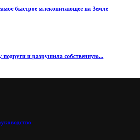
самое быстрое млекопитающее на Земле
 подруги и разрушила собственную...
руководство