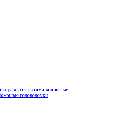
ет справиться с этими вопросами
 помощью головоломки