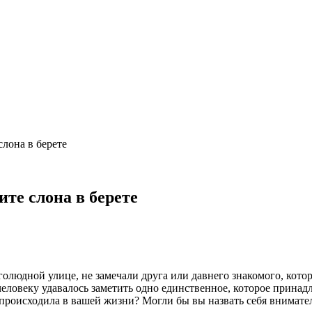
лона в берете
те слона в берете
олюдной улице, не замечали друга или давнего знакомого, кото
человеку удавалось заметить одно единственное, которое принадл
происходила в вашей жизни? Могли бы вы назвать себя внимател