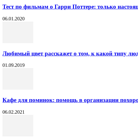
Тест по фильмам о Гарри Поттере: только настоящ
06.01.2020
Любимый цвет расскажет о том, к какой типу люд
01.09.2019
Кафе для поминок: помощь в организации похор
06.02.2021