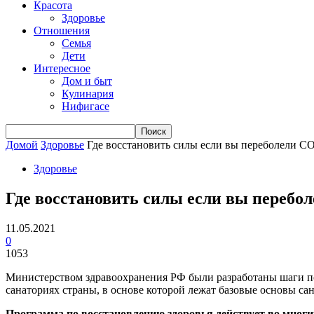
Красота
Здоровье
Отношения
Семья
Дети
Интересное
Дом и быт
Кулинария
Нифигасе
Домой
Здоровье
Где восстановить силы если вы переболели C
Здоровье
Где восстановить силы если вы перебо
11.05.2021
0
1053
Министерством здравоохранения РФ были разработаны шаги по
санаториях страны, в основе которой лежат базовые основы са
Программа по восстановлению здоровья действует во многи