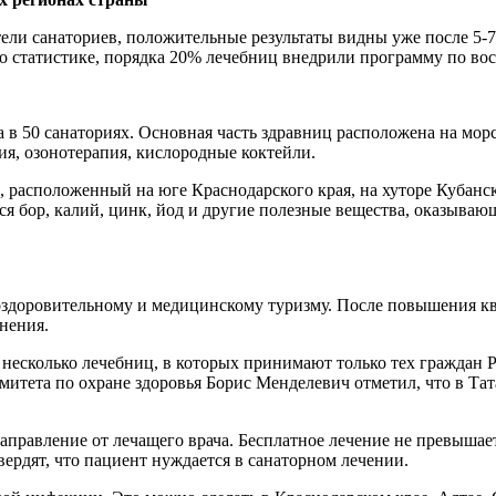
ели санаториев, положительные результаты видны уже после 5-7
но статистике, порядка 20% лечебниц внедрили программу по в
 в 50 санаториях. Основная часть здравниц расположена на мор
ия, озонотерапия, кислородные коктейли.
, расположенный на юге Краснодарского края, на хуторе Кубанс
я бор, калий, цинк, йод и другие полезные вещества, оказываю
оздоровительному и медицинскому туризму. После повышения кв
нения.
 несколько лечебниц, в которых принимают только тех граждан
омитета по охране здоровья Борис Менделевич отметил, что в Т
направление от лечащего врача. Бесплатное лечение не превышае
вердят, что пациент нуждается в санаторном лечении.