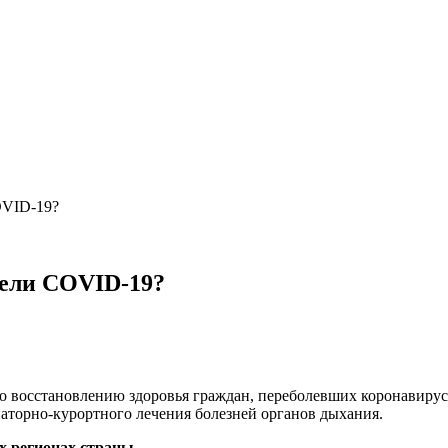
OVID-19?
лели COVID-19?
 восстановлению здоровья граждан, переболевших коронавирусн
наторно-курортного лечения болезней органов дыхания.
х регионах страны