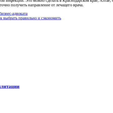
ной инфекции. Это можно сделать в Краснодарском крае, Алтае, 
очно получить направление от лечащего врача.
бизнес-адвоката
ак выбрать правильно и сэкономить
илитации