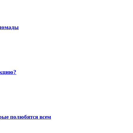
 помады
екцию?
рые полюбятся всем