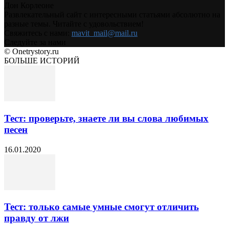
Дон Корлеоне
Развлекательный сайт с интересными статьями абсолютно на
разные темы. Читайте с удовольствием!
Свяжитесь с нами:
mavit_mail@mail.ru
Следуйте за нами
© Onetrystory.ru
БОЛЬШЕ ИСТОРИЙ
Тест: проверьте, знаете ли вы слова любимых
песен
16.01.2020
Тест: только самые умные смогут отличить
правду от лжи