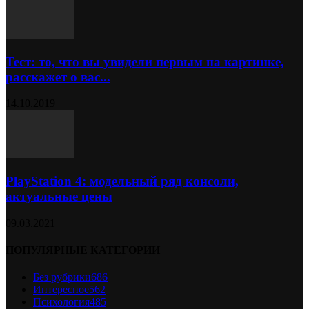
Тест: то, что вы увидели первым на картинке,
расскажет о вас...
14.10.2019
PlayStation 4: модельный ряд консоли,
актуальные цены
09.03.2021
ПОПУЛЯРНЫЕ КАТЕГОРИИ
Без рубрики
686
Интересное
562
Психология
485