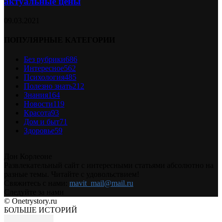
актуальные цены
09.03.2021
ПОПУЛЯРНЫЕ КАТЕГОРИИ
Без рубрики
686
Интересное
562
Психология
485
Полезно знать
212
Знания
164
Новости
119
Красота
93
Дом и быт
71
Здоровье
59
Дон Корлеоне
Развлекательный сайт с интересными статьями абсолютно на
разные темы. Читайте с удовольствием!
Свяжитесь с нами:
mavit_mail@mail.ru
Следуйте за нами
© Onetrystory.ru
БОЛЬШЕ ИСТОРИЙ