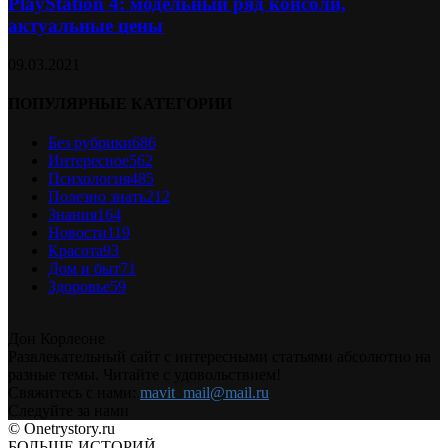
PlayStation 4: модельный ряд консоли,
актуальные цены
09.03.2021
ПОПУЛЯРНЫЕ КАТЕГОРИИ
Без рубрики
686
Интересное
562
Психология
485
Полезно знать
212
Знания
164
Новости
119
Красота
93
Дом и быт
71
Здоровье
59
Дон Корлеоне
Развлекательный сайт с интересными статьями абсолютно на
разные темы. Читайте с удовольствием!
Свяжитесь с нами:
mavit_mail@mail.ru
Следуйте за нами
© Onetrystory.ru
БОЛЬШЕ ИСТОРИЙ