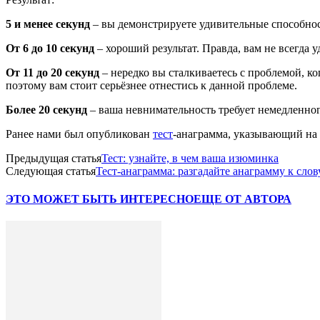
5 и менее секунд
– вы демонстрируете удивительные способнос
От 6 до 10 секунд
– хороший результат. Правда, вам не всегда
От 11 до 20 секунд
– нередко вы сталкиваетесь с проблемой, к
поэтому вам стоит серьёзнее отнестись к данной проблеме.
Более 20 секунд
– ваша невнимательность требует немедленног
Ранее нами был опубликован
тест
-анаграмма, указывающий на
Предыдущая статья
Тест: узнайте, в чем ваша изюминка
Следующая статья
Тест-анаграмма: разгадайте анаграмму к сл
ЭТО МОЖЕТ БЫТЬ ИНТЕРЕСНО
ЕЩЕ ОТ АВТОРА