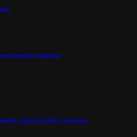
лыша
 этот вариант оправдан
понять скрытую черту характера