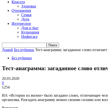
Красота
Здоровье
Отношения
Семья
Дети
Интересное
Дом и быт
Кулинария
Нифигасе
Домой
Без рубрики
Тест-анаграмма: загаданное слово отличает
Без рубрики
Тест-анаграмма: загаданное слово отли
20.03.2020
0
1254
ИА «Истории из жизни» было загадано слово, отличающее челов
организма. Разгадать анаграмму можно своими силами или вос
Результат: