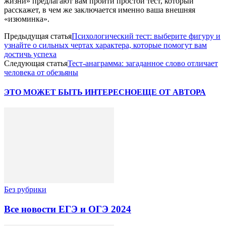
жизни» предлагают вам пройти простой тест, который
расскажет, в чем же заключается именно ваша внешняя
«изюминка».
Предыдущая статья
Психологический тест: выберите фигуру и
узнайте о сильных чертах характера, которые помогут вам
достичь успеха
Следующая статья
Тест-анаграмма: загаданное слово отличает
человека от обезьяны
ЭТО МОЖЕТ БЫТЬ ИНТЕРЕСНО
ЕЩЕ ОТ АВТОРА
Без рубрики
Все новости ЕГЭ и ОГЭ 2024