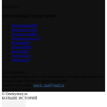
09.03.2021
ПОПУЛЯРНЫЕ КАТЕГОРИИ
Без рубрики
686
Интересное
562
Психология
485
Полезно знать
212
Знания
164
Новости
119
Красота
93
Дом и быт
71
Здоровье
59
Дон Корлеоне
Развлекательный сайт с интересными статьями абсолютно на
разные темы. Читайте с удовольствием!
Свяжитесь с нами:
mavit_mail@mail.ru
Следуйте за нами
© Onetrystory.ru
БОЛЬШЕ ИСТОРИЙ