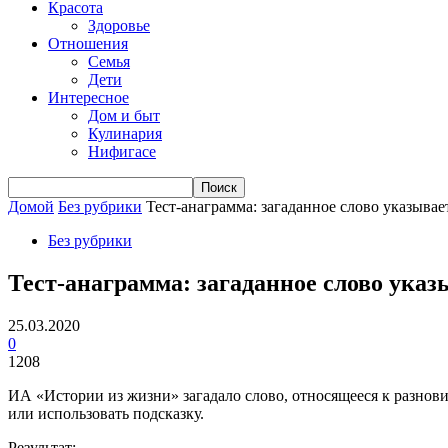
Красота
Здоровье
Отношения
Семья
Дети
Интересное
Дом и быт
Кулинария
Нифигасе
Домой
Без рубрики
Тест-анаграмма: загаданное слово указыва
Без рубрики
Тест-анаграмма: загаданное слово указ
25.03.2020
0
1208
ИА «Истории из жизни» загадало слово, относящееся к разнови
или использовать подсказку.
Результат: