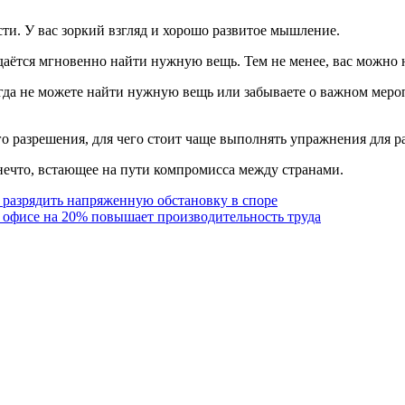
ти. У вас зоркий взгляд и хорошо развитое мышление.
 удаётся мгновенно найти нужную вещь. Тем не менее, вас можно
огда не можете найти нужную вещь или забываете о важном мероп
о разрешения, для чего стоит чаще выполнять упражнения для ра
нечто, встающее на пути компромисса между странами.
т разрядить напряженную обстановку в споре
в офисе на 20% повышает производительность труда