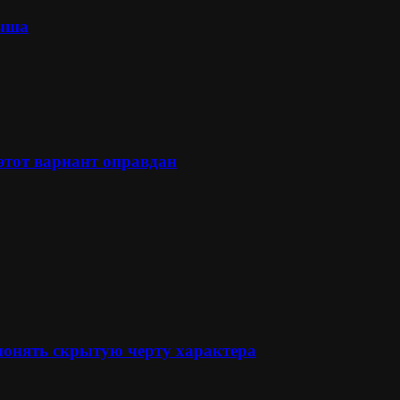
лыша
 этот вариант оправдан
понять скрытую черту характера