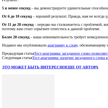
5 и менее секунд
– вы демонстрируете удивительные способнос
От 6 до 10 секунд
– хороший результат. Правда, вам не всегда
От 11 до 20 секунд
– нередко вы сталкиваетесь с проблемой, к
поэтому вам стоит серьёзнее отнестись к данной проблеме.
Более 20 секунд
– ваша невнимательность требует немедленног
Недавно мы опубликовали
анаграмму к слову
, обозначающему 
Предыдущая статья
Тест-анаграмма: загаданное слово позволяе
Следующая статья
Тест-анаграмма: наличие загаданного слова 
ЭТО МОЖЕТ БЫТЬ ИНТЕРЕСНО
ЕЩЕ ОТ АВТОРА