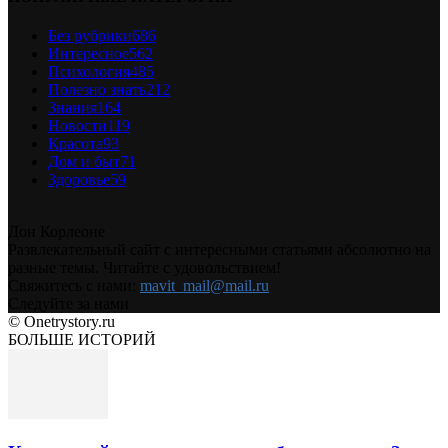
Без рубрики
686
Интересное
562
Психология
485
Полезно знать
212
Знания
164
Новости
119
Красота
93
Дом и быт
71
Здоровье
59
Дон Корлеоне
Развлекательный сайт с интересными статьями абсолютно на
разные темы. Читайте с удовольствием!
Свяжитесь с нами:
mavit_mail@mail.ru
Следуйте за нами
© Onetrystory.ru
БОЛЬШЕ ИСТОРИЙ