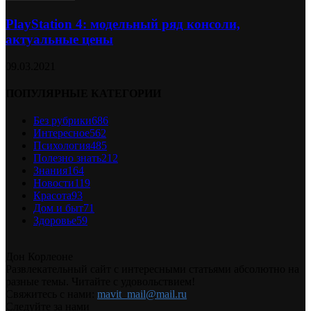
PlayStation 4: модельный ряд консоли,
актуальные цены
09.03.2021
ПОПУЛЯРНЫЕ КАТЕГОРИИ
Без рубрики
686
Интересное
562
Психология
485
Полезно знать
212
Знания
164
Новости
119
Красота
93
Дом и быт
71
Здоровье
59
Дон Корлеоне
Развлекательный сайт с интересными статьями абсолютно на
разные темы. Читайте с удовольствием!
Свяжитесь с нами:
mavit_mail@mail.ru
Следуйте за нами