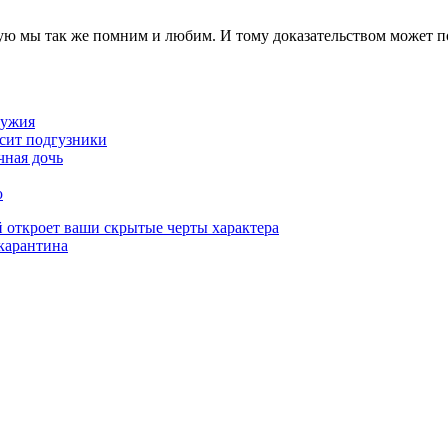
рую мы так же помним и любим. И тому доказательством может 
ружия
сит подгузники
чная дочь
ю
й откроет ваши скрытые черты характера
 карантина