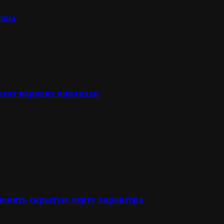
лыша
 этот вариант оправдан
понять скрытую черту характера