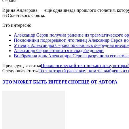
Серова.
Ирина Аллегрова — ещё одна звезда прошлого столетия, кото
из Советского Союза.
Это интересно:
Александр Серов получил ранение из травматического о
Поклонники подозревают, что певец Александр Серов но
У певца Александра Серова объявилась очередная внебра
Александр Серов готовится к свадьбе дочери
Внебрачная дочь Александра Серова разрушила его семь
Предыдущая статья
Психологический тест по картинке, которы
Следующая статья
Тест, который расскажет, кем ты выйдешь из
ЭТО МОЖЕТ БЫТЬ ИНТЕРЕСНО
ЕЩЕ ОТ АВТОРА