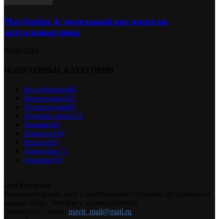
PlayStation 4: модельный ряд консоли,
актуальные цены
09.03.2021
ПОПУЛЯРНЫЕ КАТЕГОРИИ
Без рубрики
686
Интересное
562
Психология
485
Полезно знать
212
Знания
164
Новости
119
Красота
93
Дом и быт
71
Здоровье
59
Дон Корлеоне
Развлекательный сайт с интересными статьями абсолютно на
разные темы. Читайте с удовольствием!
Свяжитесь с нами:
mavit_mail@mail.ru