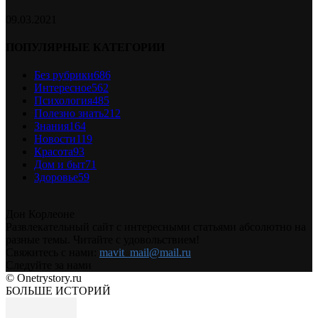
09.03.2021
ПОПУЛЯРНЫЕ КАТЕГОРИИ
Без рубрики
686
Интересное
562
Психология
485
Полезно знать
212
Знания
164
Новости
119
Красота
93
Дом и быт
71
Здоровье
59
Дон Корлеоне
Развлекательный сайт с интересными статьями абсолютно на
разные темы. Читайте с удовольствием!
Свяжитесь с нами:
mavit_mail@mail.ru
Следуйте за нами
© Onetrystory.ru
БОЛЬШЕ ИСТОРИЙ