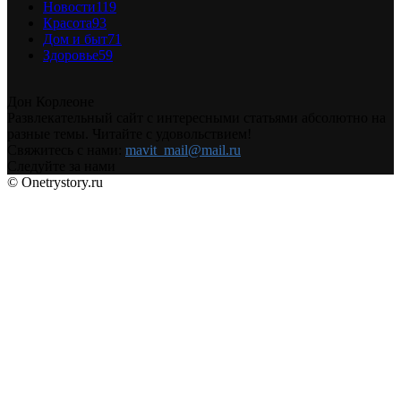
Новости
119
Красота
93
Дом и быт
71
Здоровье
59
Дон Корлеоне
Развлекательный сайт с интересными статьями абсолютно на
разные темы. Читайте с удовольствием!
Свяжитесь с нами:
mavit_mail@mail.ru
Следуйте за нами
© Onetrystory.ru