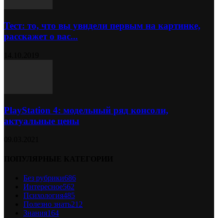
Тест: то, что вы увидели первым на картинке,
расскажет о вас...
14.10.2019
PlayStation 4: модельный ряд консоли,
актуальные цены
09.03.2021
ПОПУЛЯРНЫЕ КАТЕГОРИИ
Без рубрики
686
Интересное
562
Психология
485
Полезно знать
212
Знания
164