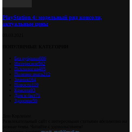
PlayStation 4: модельный ряд консоли,
актуальные цены
09.03.2021
ПОПУЛЯРНЫЕ КАТЕГОРИИ
Без рубрики
686
Интересное
562
Психология
485
Полезно знать
212
Знания
164
Новости
119
Красота
93
Дом и быт
71
Здоровье
59
Дон Корлеоне
Развлекательный сайт с интересными статьями абсолютно на
разные темы. Читайте с удовольствием!
Свяжитесь с нами:
mavit_mail@mail.ru