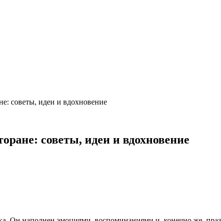
не: советы, идеи и вдохновение
торане: советы, идеи и вдохновение
. Он наполнен эмоциями, воспоминаниями и, конечно же, праздн