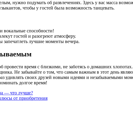
елым, нужно подумать об развлечениях. Здесь у вас масса возмо
зыкантов, чтобы у гостей была возможность танцевать.
и вокальные способности!
лекут гостей и разогреют атмосферу.
 запечатлеть лучшие моменты вечера.
абываемым
 провести время с близкими, не заботясь о домашних хлопотах.
дника. Не забывайте о том, что самым важным в этот день явля
раз удивлять своих друзей новыми идеями и незабываемыми мом
поминать долгое время!
ца — что лучше?
плюсы от приобретения