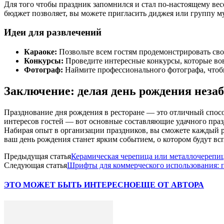
Для того чтобы праздник запомнился и стал по-настоящему вес
бюджет позволяет, вы можете пригласить диджея или группу му
Идеи для развлечений
Караоке:
Позвольте всем гостям продемонстрировать сво
Конкурсы:
Проведите интересные конкурсы, которые вов
Фотограф:
Наймите профессионального фотографа, чтобы
Заключение: делая день рождения нез
Празднование дня рождения в ресторане — это отличный способ
интересов гостей — вот основные составляющие удачного праз
Набирая опыт в организации праздников, вы сможете каждый 
ваш день рождения станет ярким событием, о котором будут вс
Предыдущая статья
Керамическая черепица или металлочерепи
Следующая статья
Шрифты для коммерческого использования: 
ЭТО МОЖЕТ БЫТЬ ИНТЕРЕСНО
ЕЩЕ ОТ АВТОРА