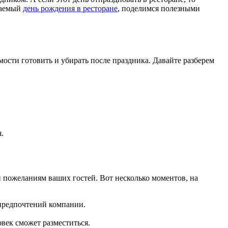
ываемый
день рождения в ресторане
, поделимся полезными
сти готовить и убирать после праздника. Давайте разберем
.
 пожеланиям ваших гостей. Вот несколько моментов, на
 предпочтений компании.
овек сможет разместиться.