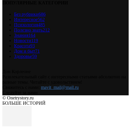
ПОПУЛЯРНЫЕ КАТЕГОРИИ
Без рубрики
686
Интересное
562
Психология
485
Полезно знать
212
Знания
164
Новости
119
Красота
93
Дом и быт
71
Здоровье
59
Дон Корлеоне
Развлекательный сайт с интересными статьями абсолютно на
разные темы. Читайте с удовольствием!
Свяжитесь с нами:
mavit_mail@mail.ru
Следуйте за нами
© Onetrystory.ru
БОЛЬШЕ ИСТОРИЙ