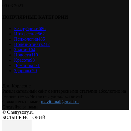
09.03.2021
ПОПУЛЯРНЫЕ КАТЕГОРИИ
Без рубрики
686
Интересное
562
Психология
485
Полезно знать
212
Знания
164
Новости
119
Красота
93
Дом и быт
71
Здоровье
59
Дон Корлеоне
Развлекательный сайт с интересными статьями абсолютно на
разные темы. Читайте с удовольствием!
Свяжитесь с нами:
mavit_mail@mail.ru
Следуйте за нами
© Onetrystory.ru
БОЛЬШЕ ИСТОРИЙ