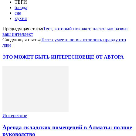
ТЕГИ
блюда
еда
кухня
Предыдущая статья
Тест, который покажет, насколько развит
ваш интеллект
Следующая статья
Тест: сумеете ли вы отличить правду ото
лжи
ЭТО МОЖЕТ БЫТЬ ИНТЕРЕСНО
ЕЩЕ ОТ АВТОРА
Интересное
Аренда складских помещений в Алматы: полное
руководство