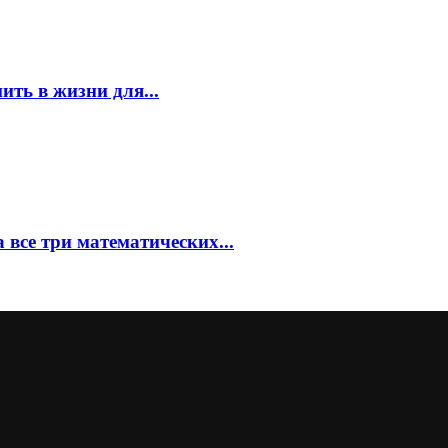
ить в жизни для...
 все три математических...