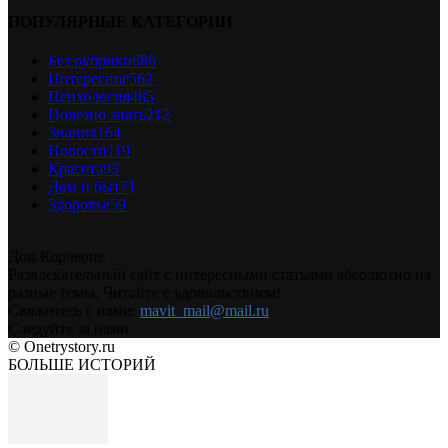
ПОПУЛЯРНЫЕ КАТЕГОРИИ
Без рубрики
686
Интересное
562
Психология
485
Полезно знать
212
Знания
164
Новости
119
Красота
93
Дом и быт
71
Здоровье
59
Дон Корлеоне
Развлекательный сайт с интересными статьями абсолютно на
разные темы. Читайте с удовольствием!
Свяжитесь с нами:
mavit_mail@mail.ru
Следуйте за нами
© Onetrystory.ru
БОЛЬШЕ ИСТОРИЙ