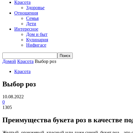
Красота
Здоровье
Отношения
Семья
Дети
Интересное
Дом и быт
Кулинария
Нифигасе
Домой
Красота
Выбор роз
Красота
Выбор роз
10.08.2022
0
1305
Преимущества букета роз в качестве по
Желтый, оранжевый, красный или даже синий, букет роз – это 