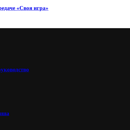
редаче «Своя игра»
руководство
лыша