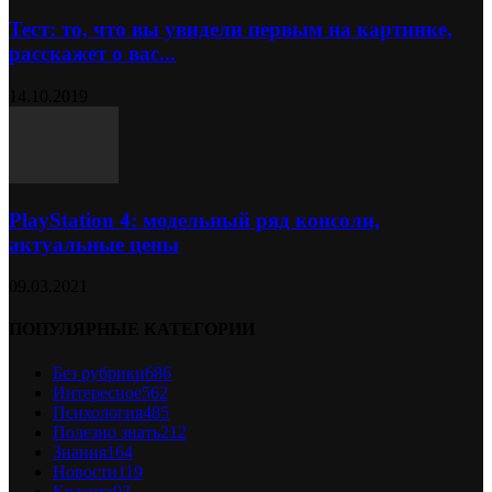
Тест: то, что вы увидели первым на картинке,
расскажет о вас...
14.10.2019
PlayStation 4: модельный ряд консоли,
актуальные цены
09.03.2021
ПОПУЛЯРНЫЕ КАТЕГОРИИ
Без рубрики
686
Интересное
562
Психология
485
Полезно знать
212
Знания
164
Новости
119
Красота
93