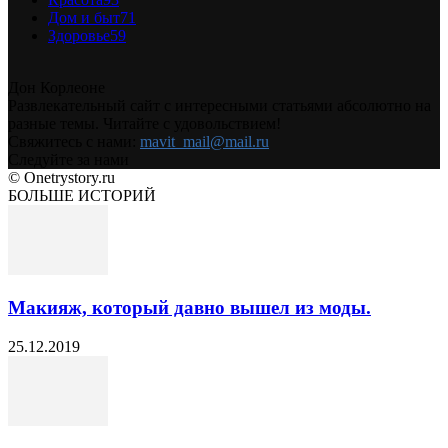
Дом и быт
71
Здоровье
59
Дон Корлеоне
Развлекательный сайт с интересными статьями абсолютно на
разные темы. Читайте с удовольствием!
Свяжитесь с нами:
mavit_mail@mail.ru
Следуйте за нами
© Onetrystory.ru
БОЛЬШЕ ИСТОРИЙ
Макияж, который давно вышел из моды.
25.12.2019