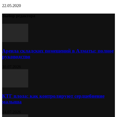
22.05.2020
Выбор редактора
Аренда складских помещений в Алматы: полное
руководство
30.07.2026
КТГ плода: как контролируют сердцебиение
малыша
24.07.2026