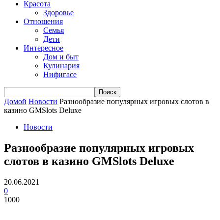
Красота
Здоровье
Отношения
Семья
Дети
Интересное
Дом и быт
Кулинария
Нифигасе
Домой
Новости
Разнообразие популярных игровых слотов в
казино GMSlots Deluxe
Новости
Разнообразие популярных игровых
слотов в казино GMSlots Deluxe
20.06.2021
0
1000