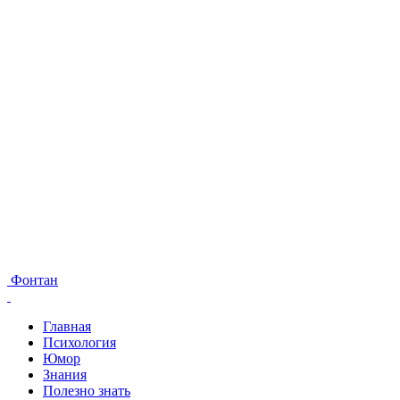
Фонтан
Главная
Психология
Юмор
Знания
Полезно знать