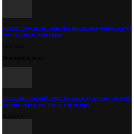
Кредит под залог авто без права вождения: когда
этот вариант оправдан
24.07.2026
Популярные посты
Психологический тест: по вашему кулаку можно
понять скрытую черту характера
11.10.2019