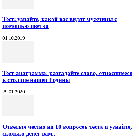
Тест: узнайте, какой вас видят мужчины с
помощью цветка
01.10.2019
Тест-анаграмма: разгадайте слово, относящееся
к столице нашей Родины
29.01.2020
Ответьте честно на 10 вопросов теста и узнайте,
сколько денег вам...