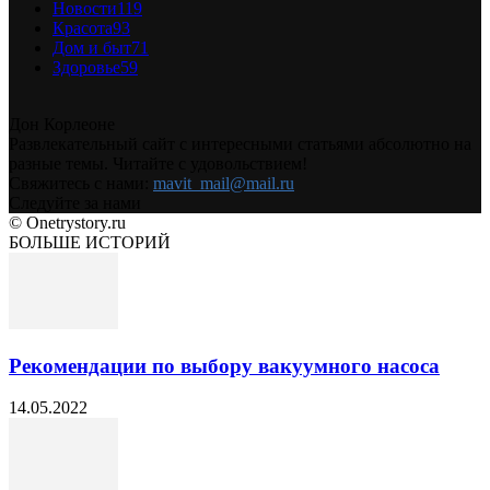
Новости
119
Красота
93
Дом и быт
71
Здоровье
59
Дон Корлеоне
Развлекательный сайт с интересными статьями абсолютно на
разные темы. Читайте с удовольствием!
Свяжитесь с нами:
mavit_mail@mail.ru
Следуйте за нами
© Onetrystory.ru
БОЛЬШЕ ИСТОРИЙ
Рекомендации по выбору вакуумного насоса
14.05.2022