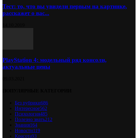
Тест: то, что вы увидели первым на картинке,
расскажет о вас...
14.10.2019
PlayStation 4: модельный ряд консоли,
актуальные цены
09.03.2021
ПОПУЛЯРНЫЕ КАТЕГОРИИ
Без рубрики
686
Интересное
562
Психология
485
Полезно знать
212
Знания
164
Новости
119
Красота
93