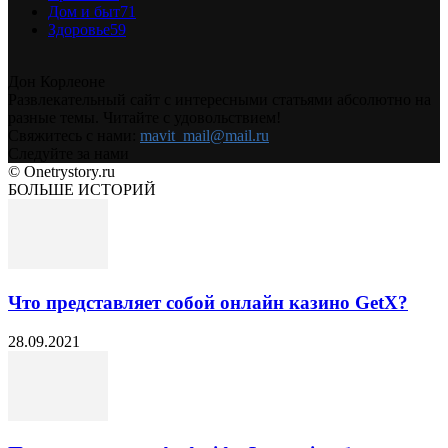
Дом и быт
71
Здоровье
59
Дон Корлеоне
Развлекательный сайт с интересными статьями абсолютно на
разные темы. Читайте с удовольствием!
Свяжитесь с нами:
mavit_mail@mail.ru
Следуйте за нами
© Onetrystory.ru
БОЛЬШЕ ИСТОРИЙ
Что представляет собой онлайн казино GetX?
28.09.2021