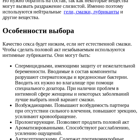
Но нужно обратить на состав, так как некоторые вещества
могут вызвать раздражение слизистой. Именно поэтому
используются нейтральные
гели, смазки, лубриканты
и
другие вещества.
Особенности выбора
Качество секса будет низким, если нет естественной смазки.
Чтобы сделать половой акт незабываемым используются
интимные лубриканты. Они могут быть:
Спермицидными, имеющими защиту от нежелательной
беременности. Вводимые в состав компоненты
разрушают сперматозоиды и вредоносные бактерии.
Вводить их нужно во влагалище при помощи
специального дозатора. При наличии проблем в
интимной сфере женщины и некоторых заболеваний
лучше выбрать иной вариант смазки.
Возбуждающими. Повышают возбудимость партнера
при отсутствии сильного влечения, повышают эрекцию,
усиливают кровообращение.
Пролонгирующие. Позволяют продлить половой акт
Ароматизированными. Способствуют расслаблению,
усилению ощущений.
Антисептическими. Содержат противомикробные