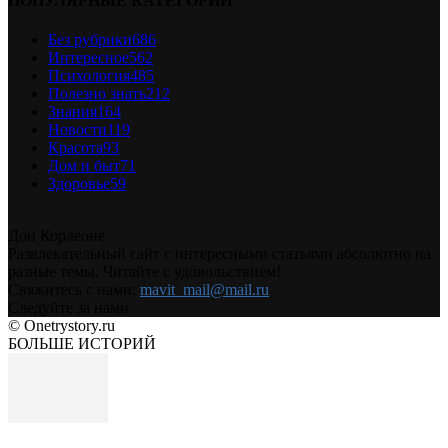
ПОПУЛЯРНЫЕ КАТЕГОРИИ
Без рубрики
686
Интересное
562
Психология
485
Полезно знать
212
Знания
164
Новости
119
Красота
93
Дом и быт
71
Здоровье
59
Дон Корлеоне
Развлекательный сайт с интересными статьями абсолютно на
разные темы. Читайте с удовольствием!
Свяжитесь с нами:
mavit_mail@mail.ru
Следуйте за нами
© Onetrystory.ru
БОЛЬШЕ ИСТОРИЙ