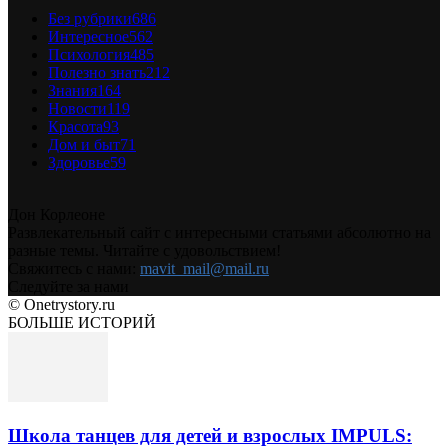
Без рубрики
686
Интересное
562
Психология
485
Полезно знать
212
Знания
164
Новости
119
Красота
93
Дом и быт
71
Здоровье
59
Дон Корлеоне
Развлекательный сайт с интересными статьями абсолютно на
разные темы. Читайте с удовольствием!
Свяжитесь с нами:
mavit_mail@mail.ru
Следуйте за нами
© Onetrystory.ru
БОЛЬШЕ ИСТОРИЙ
Школа танцев для детей и взрослых IMPULS: